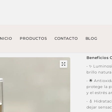
AGREGA
Ilumina y Pr
Un tratami
revitaliza, 
primera apli
Beneficios C
•
✨ Luminosi
brillo natur
•
🌟 Antioxid
protege la p
y el estrés 
Vitamina C By Camil
•
💧 Hidratac
dejar sensac