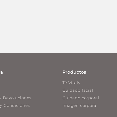
a
Productos
Té Vitaly
Cuidado facial
y Devoluciones
Cuidado corporal
y Condiciones
Imagen corporal