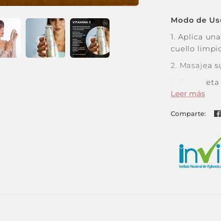
Modo de Us
1.
Aplica una
cuello limpi
2.
Masajea s
3.
Completa 
Leer más
su acción an
Comparte:
¡Ilumina Tu
Disfruta de 
cada aplicac
🛒 ¡Compra 