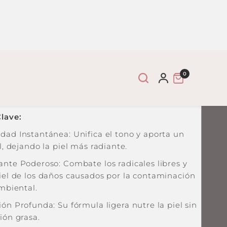
R AL CARRITO
otege Tu Piel
ento dermatológicamente comprobado que
protege y mejora la apariencia de tu piel desde la
cación.
lave:
dad Instantánea: Unifica el tono y aporta un
al, dejando la piel más radiante.
ante Poderoso: Combate los radicales libres y
iel de los daños causados por la contaminación
ambiental.
a Barrientos
ión Profunda: Su fórmula ligera nutre la piel sin
ión grasa.