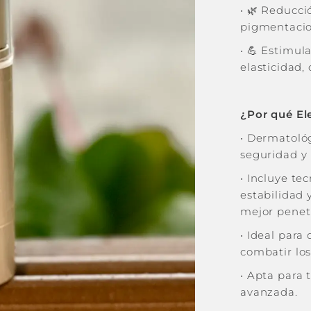
•
🌿 Reducci
pigmentacio
•
💪 Estimula
elasticidad,
¿Por qué El
•
Dermatoló
seguridad y 
•
Incluye te
estabilidad 
mejor penetr
•
Ideal para
combatir los
•
Apta para t
avanzada.