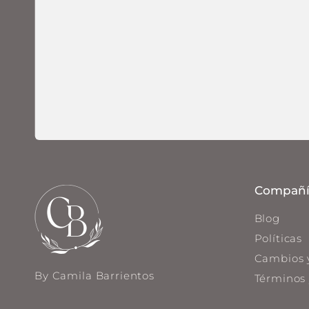
Compañí
Blog
Políticas
Cambios 
By Camila Barrientos
Términos 