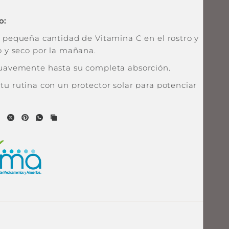
o:
 pequeña cantidad de Vitamina C en el rostro y
o y seco por la mañana.
uavemente hasta su completa absorción.
tu rutina con un
protector solar
para potenciar
tioxidante y proteger la piel tratada.
 Rostro con Vitamina C!
una piel más luminosa, firme y protegida con
ión.
ahora y transforma tu rutina de cuidado facial!