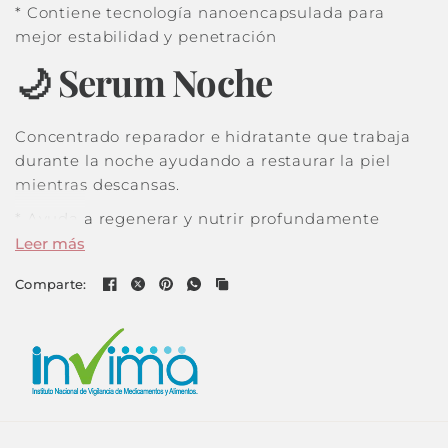
* Contiene tecnología nanoencapsulada para
mejor estabilidad y penetración
🌙 Serum Noche
Concentrado reparador e hidratante que trabaja
durante la noche ayudando a restaurar la piel
mientras descansas.
* Ayuda a regenerar y nutrir profundamente
* Mejora la hidratación y elasticidad
Leer más
* Favorece una piel más suave y revitalizada
Comparte:
* Ayuda a prevenir signos de envejecimiento
* Ideal para complementar rutinas anti edad
☀️ Protector Solar SPF
50+ con Color