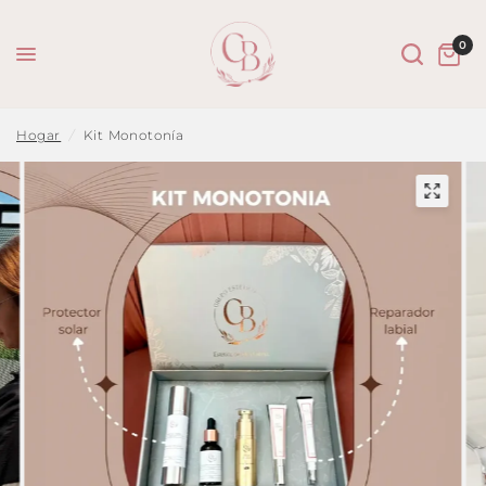
0
Hogar
/
Kit Monotonía